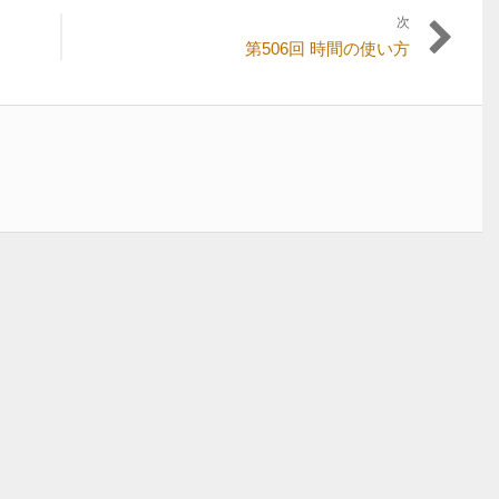
次
次
第506回 時間の使い方
の
投
稿: