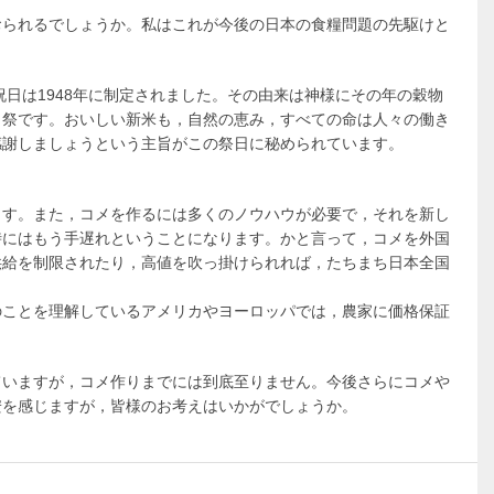
おられるでしょうか。私はこれが今後の日本の食糧問題の先駆けと
祝日は1948年に制定されました。その由来は神様にその年の穀物
）祭です。おいしい新米も，自然の恵み，すべての命は人々の働き
感謝しましょうという主旨がこの祭日に秘められています。
ます。また，コメを作るには多くのノウハウが必要で，それを新し
時にはもう手遅れということになります。かと言って，コメを外国
供給を制限されたり，高値を吹っ掛けられれば，たちまち日本全国
のことを理解しているアメリカやヨーロッパでは，農家に価格保証
ていますが，コメ作りまでには到底至りません。今後さらにコメや
安を感じますが，皆様のお考えはいかがでしょうか。