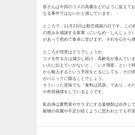
日:
者:
月
皆さんは今回のコメの高騰をどのように捉えて
27
なる事件ではないかと感じています。
日
ところで，11月23日は勤労感謝の日です。この
の恵みを感謝する新嘗（にいなめ・しんじょう
があって初めて食卓に並びます。それを心から
ところが現実はどうでしょうか。
コメを作る人は減少し続け，高齢化が進んでい
い人に伝えていかないと，「いざ増産」という
から輸入するという手段をとるにしても，その
がパニックに陥ることでしょう。
そういった意味でも「食料は武器」であり，そ
や所得補償をしているようです。
私自身は夏野菜やサラダにする葉物類は自作し
穀物の高騰や不足が続くように思われとても不