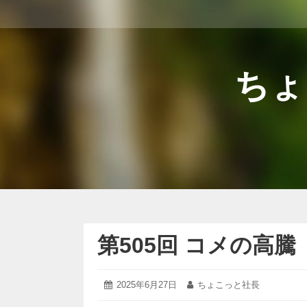
コ
ン
テ
ン
ツ
ちょ
へ
ス
キ
ッ
プ
第505回 コメの高騰
2025
投
2025年6月27日
投
ちょこっと社長
年
稿
稿
6