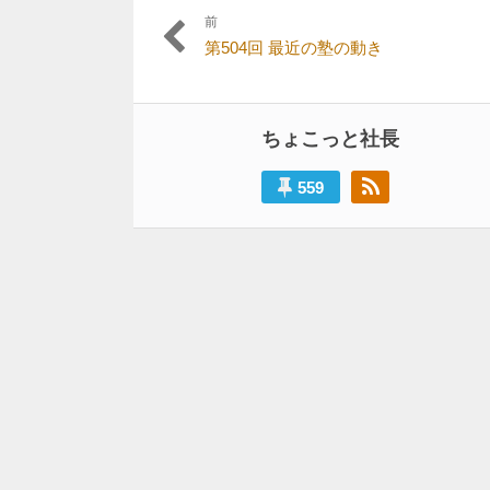
前
投
過
第504回 最近の塾の動き
稿
去
の
ナ
投
ビ
稿:
ちょこっと社長
ゲ
559
ー
シ
ョ
ン