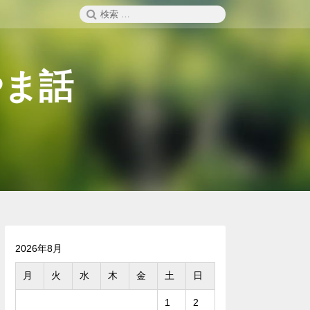
検
検
索
索:
やま話
2026年8月
月
火
水
木
金
土
日
1
2