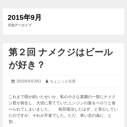
2015年9月
月別アーカイブ
第２回 ナメクジはビール
が好き？
2015
投
2015年9月29日
投
ちょこっと社長
年
稿
稿
10
日:
者:
月
これまで雨が続いたせいか、私の小さな菜園の一部にナメク
13
ジ君が発生し、大切に育てていたニンジンの葉をペロリと食
日
べられてしまいました。 前回退治したはず、と安心してい
たのですが、それが不覚でした。ただ、幸い念の為に、と
別…