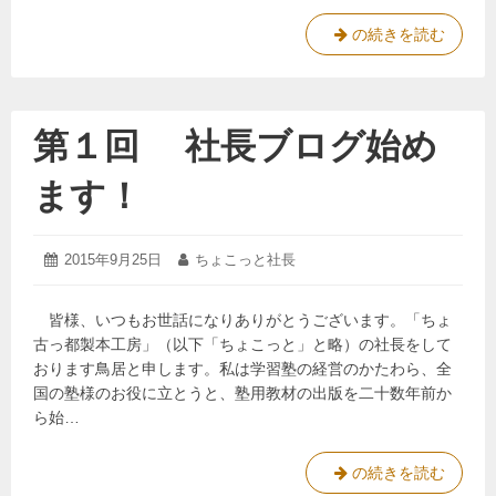
第
の続きを読む
２
回
ナ
メ
第１回 社長ブログ始め
ク
ジ
ます！
は
ビ
ー
2015
投
2015年9月25日
投
ちょこっと社長
年
ル
稿
稿
9
日:
者:
が
月
皆様、いつもお世話になりありがとうございます。「ちょ
好
25
古っ都製本工房」（以下「ちょこっと」と略）の社長をして
日
き？
おります鳥居と申します。私は学習塾の経営のかたわら、全
国の塾様のお役に立とうと、塾用教材の出版を二十数年前か
ら始…
第
の続きを読む